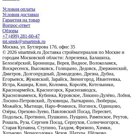
Условия оплаты
Условия доставки
Гарантия на товар
Вопрос-ответ
Обзоры
+7 (499) 281-60-47
int.smsk@smartmsk.ru
Москва, ул. Бутлерова 17б, офис 35
© 2026 smartmsk.ru Доставка стройматериалов по Москве и
городам Московской области: Апрелевка, Балашиха,
Белоозёрский, Бронницы, Верея, Видное, Волоколамск,
Воскресенск, Высоковск, Голицыно, Дедовск, Дзержинский,
Дмитров, Долгопрудный, Домодедово, Дрезна, Дубна,
Егорьевск, Жуковский, Зарайск, Звенигород, Ивантеевка,
Истра, Кашира, Клин, Коломна, Королёв, Котельники,
Красноармейск, Красногорск, Краснозаводск,
Краснознаменск, Кубинка, Куровское, Ликино-Дулёво, Лобня,
Лосино-Петровский, Луховицы, Лыткарино, Люберцы,
Можайск, Мытищи, Наро-Фоминск, Ногинск, Одинцово,
Озёры, Орехово-Зуево, Павловский Посад, Пересвет,
Подольск, Протвино, Пушкино, Пущино, Раменское, Реутов,
Рошаль, Руза, Сергиев Посад, Серпухов, Солнечногорск,
Старая Купавна, Ступино, Талдом, Фрязино, Химки,
Хотьково, Черноголовка, Чехов, Шатура, Щёлково,