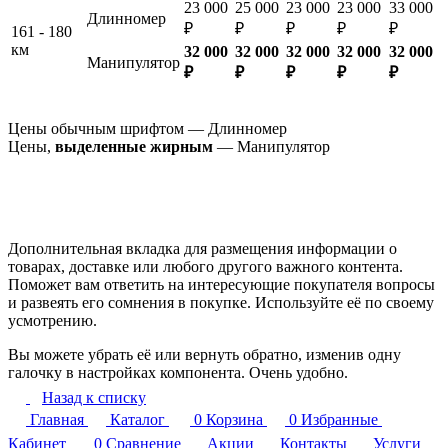
23 000
25 000
23 000
23 000
33 000
Длинномер
₽
₽
₽
₽
₽
161 - 180
км
32 000
32 000
32 000
32 000
32 000
Манипулятор
₽
₽
₽
₽
₽
Цены обычным шрифтом — Длинномер
Цены,
выделенные жирным
— Манипулятор
Дополнительная вкладка для размещения информации о
товарах, доставке или любого другого важного контента.
Поможет вам ответить на интересующие покупателя вопросы
и развеять его сомнения в покупке. Используйте её по своему
усмотрению.
Вы можете убрать её или вернуть обратно, изменив одну
галочку в настройках компонента. Очень удобно.
Назад к списку
Главная
Каталог
0
Корзина
0
Избранные
Кабинет
0
Сравнение
Акции
Контакты
Услуги