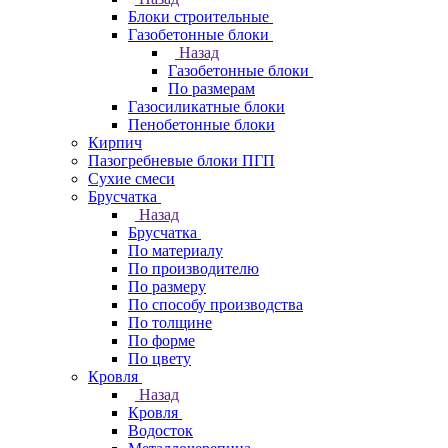
Блоки строительные
Газобетонные блоки
Назад
Газобетонные блоки
По размерам
Газосиликатные блоки
Пенобетонные блоки
Кирпич
Пазогребневые блоки ПГП
Сухие смеси
Брусчатка
Назад
Брусчатка
По материалу
По производителю
По размеру
По способу производства
По толщине
По форме
По цвету
Кровля
Назад
Кровля
Водосток