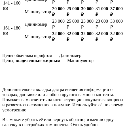
₽
₽
₽
₽
₽
141 - 160
км
20 000
25 000
30 000
31 000
37 000
Манипулятор
₽
₽
₽
₽
₽
23 000
25 000
23 000
23 000
33 000
Длинномер
₽
₽
₽
₽
₽
161 - 180
км
32 000
32 000
32 000
32 000
32 000
Манипулятор
₽
₽
₽
₽
₽
Цены обычным шрифтом — Длинномер
Цены,
выделенные жирным
— Манипулятор
Дополнительная вкладка для размещения информации о
товарах, доставке или любого другого важного контента.
Поможет вам ответить на интересующие покупателя вопросы
и развеять его сомнения в покупке. Используйте её по своему
усмотрению.
Вы можете убрать её или вернуть обратно, изменив одну
галочку в настройках компонента. Очень удобно.