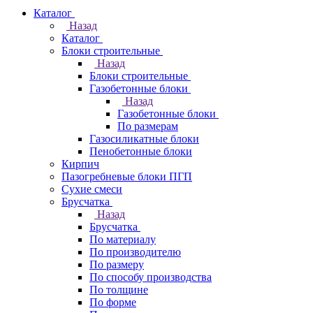
Каталог
Назад
Каталог
Блоки строительные
Назад
Блоки строительные
Газобетонные блоки
Назад
Газобетонные блоки
По размерам
Газосиликатные блоки
Пенобетонные блоки
Кирпич
Пазогребневые блоки ПГП
Сухие смеси
Брусчатка
Назад
Брусчатка
По материалу
По производителю
По размеру
По способу производства
По толщине
По форме