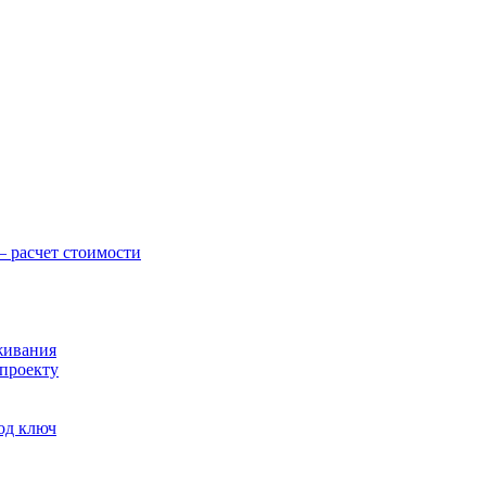
— расчет стоимости
живания
 проекту
под ключ