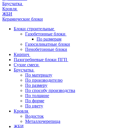
Брусчатка
Кровля
ЖБИ
Керамические блоки
Блоки строительные
Газобетонные блоки
По размерам
Газосиликатные блоки
Пенобетонные блоки
Кирпич
Пазогребневые блоки ПГП
Сухие смеси
Брусчатка
По материалу
По производителю
По размеру
По способу производства
По толщине
По форме
По цвету
Кровля
Водосток
Металлочерепица
ЖБИ