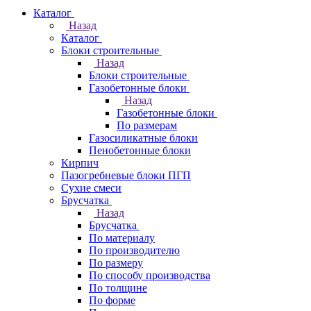
Каталог
Назад
Каталог
Блоки строительные
Назад
Блоки строительные
Газобетонные блоки
Назад
Газобетонные блоки
По размерам
Газосиликатные блоки
Пенобетонные блоки
Кирпич
Пазогребневые блоки ПГП
Сухие смеси
Брусчатка
Назад
Брусчатка
По материалу
По производителю
По размеру
По способу производства
По толщине
По форме