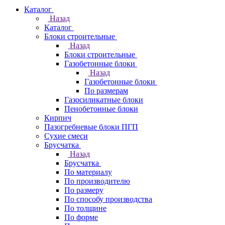
Каталог
Назад
Каталог
Блоки строительные
Назад
Блоки строительные
Газобетонные блоки
Назад
Газобетонные блоки
По размерам
Газосиликатные блоки
Пенобетонные блоки
Кирпич
Пазогребневые блоки ПГП
Сухие смеси
Брусчатка
Назад
Брусчатка
По материалу
По производителю
По размеру
По способу производства
По толщине
По форме