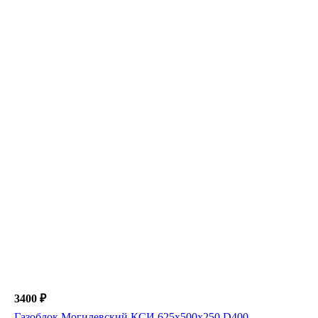
3400 ₽
Газоблок Могилевский КСИ 625х500х250 D400