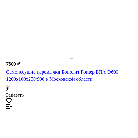
7500 ₽
Самонесущие перемычки Бонолит Poritep БПА D600
1200х100х250/900 в Московской области
0
Заказать