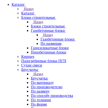
Каталог
Назад
Каталог
Блоки строительные
Назад
Блоки строительные
Газобетонные блоки
Назад
Газобетонные блоки
По размерам
Газосиликатные блоки
Пенобетонные блоки
Кирпич
Пазогребневые блоки ПГП
Сухие смеси
Брусчатка
Назад
Брусчатка
По материалу
По производителю
По размеру
По способу производства
По толщине
По форме