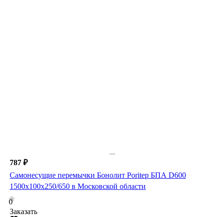
787 ₽
Самонесущие перемычки Бонолит Poritep БПА D600
1500х100х250/650 в Московской области
0
Заказать