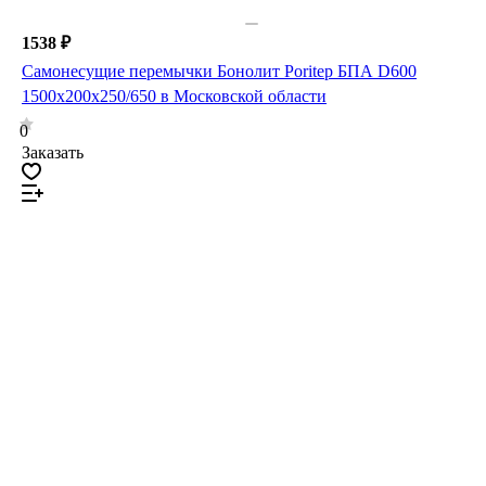
1538 ₽
Самонесущие перемычки Бонолит Poritep БПА D600
1500х200х250/650 в Московской области
0
Заказать