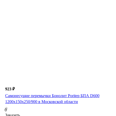
923 ₽
Самонесущие перемычки Бонолит Poritep БПА D600
1200х150х250/900 в Московской области
0
Заказать