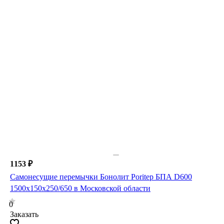
1153 ₽
Самонесущие перемычки Бонолит Poritep БПА D600
1500х150х250/650 в Московской области
0
Заказать