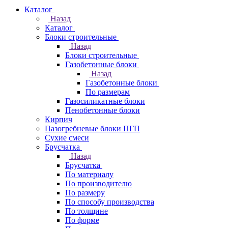
Каталог
Назад
Каталог
Блоки строительные
Назад
Блоки строительные
Газобетонные блоки
Назад
Газобетонные блоки
По размерам
Газосиликатные блоки
Пенобетонные блоки
Кирпич
Пазогребневые блоки ПГП
Сухие смеси
Брусчатка
Назад
Брусчатка
По материалу
По производителю
По размеру
По способу производства
По толщине
По форме