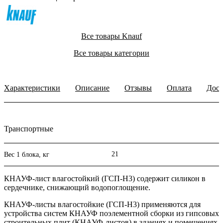
Все товары Knauf
Все товары категории
Характеристики
Описание
Отзывы
Оплата
Дост
Транспортные
21
Вес 1 блока, кг
КНАУФ-лист влагостойкий (ГСП-Н3) содержит силикон в
сердечнике, снижающий водопоглощение.
КНАУФ-листы влагостойкие (ГСП-Н3) применяются для
устройства систем КНАУФ поэлементной сборки из гипсовых
строительных плит (КНАУФ-листов) в зданиях и помещениях