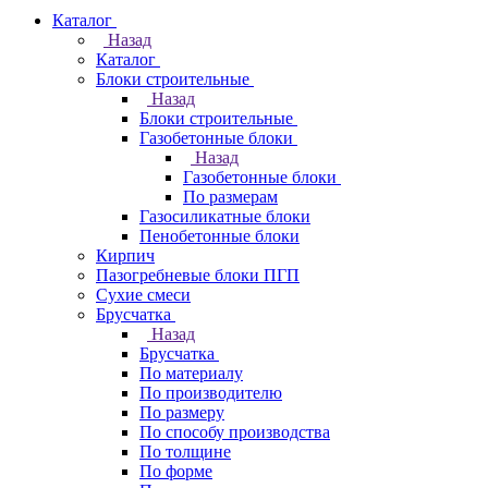
Каталог
Назад
Каталог
Блоки строительные
Назад
Блоки строительные
Газобетонные блоки
Назад
Газобетонные блоки
По размерам
Газосиликатные блоки
Пенобетонные блоки
Кирпич
Пазогребневые блоки ПГП
Сухие смеси
Брусчатка
Назад
Брусчатка
По материалу
По производителю
По размеру
По способу производства
По толщине
По форме