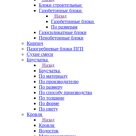
Блоки строительные
Газобетонные блоки
Назад
Газобетонные блоки
По размерам
Газосиликатные блоки
Пенобетонные блоки
Кирпич
Пазогребневые блоки ПГП
Сухие смеси
Брусчатка
Назад
Брусчатка
По материалу
По производителю
По размеру
По способу производства
По толщине
По форме
По цвету
Кровля
Назад
Кровля
Водосток