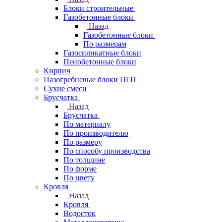
Блоки строительные
Газобетонные блоки
Назад
Газобетонные блоки
По размерам
Газосиликатные блоки
Пенобетонные блоки
Кирпич
Пазогребневые блоки ПГП
Сухие смеси
Брусчатка
Назад
Брусчатка
По материалу
По производителю
По размеру
По способу производства
По толщине
По форме
По цвету
Кровля
Назад
Кровля
Водосток