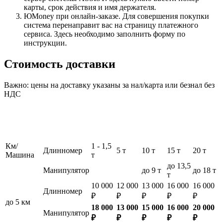
карты, срок действия и имя держателя.
ЮMoney при онлайн-заказе. Для совершения покупки
система перенаправит вас на страницу платежного
сервиса. Здесь необходимо заполнить форму по
инструкции.
Стоимость доставки
Важно: цены на доставку указаны за нал/карта или безнал без
НДС
Км/
1 - 1,5
Длинномер
5 т
10 т
15 т
20 т
Машина
т
до 13,5
Манипулятор
до 9 т
до 18 т
т
10 000
12 000
13 000
16 000
16 000
Длинномер
₽
₽
₽
₽
₽
до 5 км
18 000
13 000
15 000
16 000
20 000
Манипулятор
₽
₽
₽
₽
₽