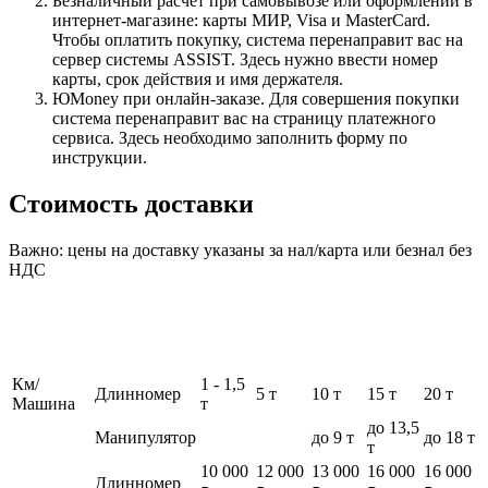
Безналичный расчет при самовывозе или оформлении в
интернет-магазине: карты МИР, Visa и MasterCard.
Чтобы оплатить покупку, система перенаправит вас на
сервер системы ASSIST. Здесь нужно ввести номер
карты, срок действия и имя держателя.
ЮMoney при онлайн-заказе. Для совершения покупки
система перенаправит вас на страницу платежного
сервиса. Здесь необходимо заполнить форму по
инструкции.
Стоимость доставки
Важно: цены на доставку указаны за нал/карта или безнал без
НДС
Км/
1 - 1,5
Длинномер
5 т
10 т
15 т
20 т
Машина
т
до 13,5
Манипулятор
до 9 т
до 18 т
т
10 000
12 000
13 000
16 000
16 000
Длинномер