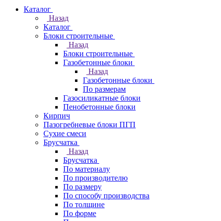
Каталог
Назад
Каталог
Блоки строительные
Назад
Блоки строительные
Газобетонные блоки
Назад
Газобетонные блоки
По размерам
Газосиликатные блоки
Пенобетонные блоки
Кирпич
Пазогребневые блоки ПГП
Сухие смеси
Брусчатка
Назад
Брусчатка
По материалу
По производителю
По размеру
По способу производства
По толщине
По форме