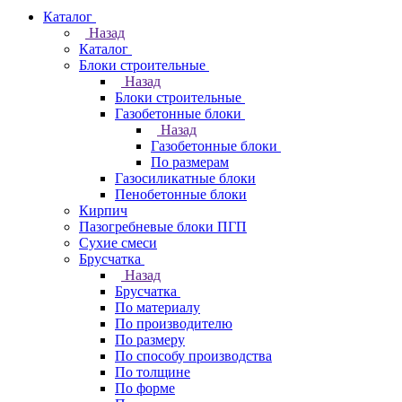
Каталог
Назад
Каталог
Блоки строительные
Назад
Блоки строительные
Газобетонные блоки
Назад
Газобетонные блоки
По размерам
Газосиликатные блоки
Пенобетонные блоки
Кирпич
Пазогребневые блоки ПГП
Сухие смеси
Брусчатка
Назад
Брусчатка
По материалу
По производителю
По размеру
По способу производства
По толщине
По форме