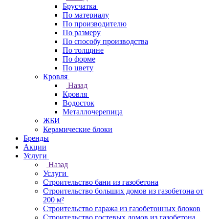
Брусчатка
По материалу
По производителю
По размеру
По способу производства
По толщине
По форме
По цвету
Кровля
Назад
Кровля
Водосток
Металлочерепица
ЖБИ
Керамические блоки
Бренды
Акции
Услуги
Назад
Услуги
Строительство бани из газобетона
Строительство больших домов из газобетона от
200 м²
Строительство гаража из газобетонных блоков
Строительство гостевых домов из газобетона