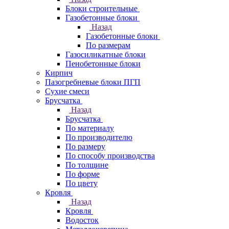
Блоки строительные
Газобетонные блоки
Назад
Газобетонные блоки
По размерам
Газосиликатные блоки
Пенобетонные блоки
Кирпич
Пазогребневые блоки ПГП
Сухие смеси
Брусчатка
Назад
Брусчатка
По материалу
По производителю
По размеру
По способу производства
По толщине
По форме
По цвету
Кровля
Назад
Кровля
Водосток