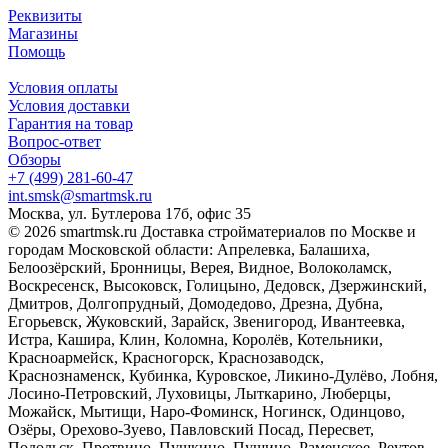
Реквизиты
Магазины
Помощь
Условия оплаты
Условия доставки
Гарантия на товар
Вопрос-ответ
Обзоры
+7 (499) 281-60-47
int.smsk@smartmsk.ru
Москва, ул. Бутлерова 17б, офис 35
© 2026 smartmsk.ru Доставка стройматериалов по Москве и
городам Московской области: Апрелевка, Балашиха,
Белоозёрский, Бронницы, Верея, Видное, Волоколамск,
Воскресенск, Высоковск, Голицыно, Дедовск, Дзержинский,
Дмитров, Долгопрудный, Домодедово, Дрезна, Дубна,
Егорьевск, Жуковский, Зарайск, Звенигород, Ивантеевка,
Истра, Кашира, Клин, Коломна, Королёв, Котельники,
Красноармейск, Красногорск, Краснозаводск,
Краснознаменск, Кубинка, Куровское, Ликино-Дулёво, Лобня,
Лосино-Петровский, Луховицы, Лыткарино, Люберцы,
Можайск, Мытищи, Наро-Фоминск, Ногинск, Одинцово,
Озёры, Орехово-Зуево, Павловский Посад, Пересвет,
Подольск, Протвино, Пушкино, Пущино, Раменское, Реутов,