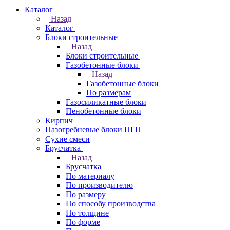
Каталог
Назад
Каталог
Блоки строительные
Назад
Блоки строительные
Газобетонные блоки
Назад
Газобетонные блоки
По размерам
Газосиликатные блоки
Пенобетонные блоки
Кирпич
Пазогребневые блоки ПГП
Сухие смеси
Брусчатка
Назад
Брусчатка
По материалу
По производителю
По размеру
По способу производства
По толщине
По форме