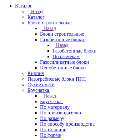
Каталог
Назад
Каталог
Блоки строительные
Назад
Блоки строительные
Газобетонные блоки
Назад
Газобетонные блоки
По размерам
Газосиликатные блоки
Пенобетонные блоки
Кирпич
Пазогребневые блоки ПГП
Сухие смеси
Брусчатка
Назад
Брусчатка
По материалу
По производителю
По размеру
По способу производства
По толщине
По форме