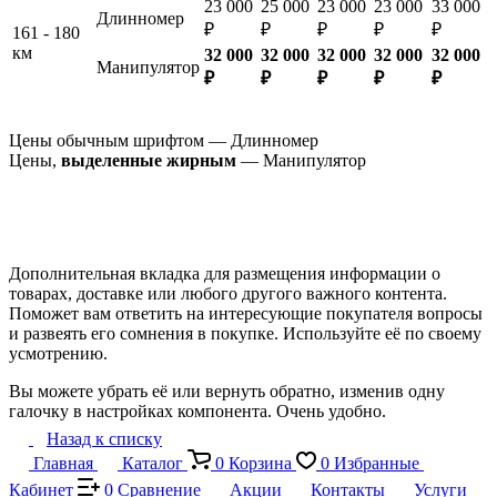
23 000
25 000
23 000
23 000
33 000
Длинномер
₽
₽
₽
₽
₽
161 - 180
км
32 000
32 000
32 000
32 000
32 000
Манипулятор
₽
₽
₽
₽
₽
Цены обычным шрифтом — Длинномер
Цены,
выделенные жирным
— Манипулятор
Дополнительная вкладка для размещения информации о
товарах, доставке или любого другого важного контента.
Поможет вам ответить на интересующие покупателя вопросы
и развеять его сомнения в покупке. Используйте её по своему
усмотрению.
Вы можете убрать её или вернуть обратно, изменив одну
галочку в настройках компонента. Очень удобно.
Назад к списку
Главная
Каталог
0
Корзина
0
Избранные
Кабинет
0
Сравнение
Акции
Контакты
Услуги