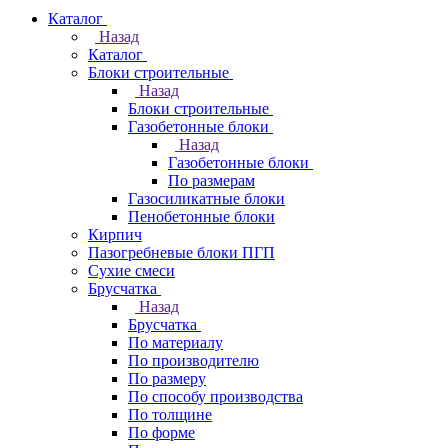
Каталог
Назад
Каталог
Блоки строительные
Назад
Блоки строительные
Газобетонные блоки
Назад
Газобетонные блоки
По размерам
Газосиликатные блоки
Пенобетонные блоки
Кирпич
Пазогребневые блоки ПГП
Сухие смеси
Брусчатка
Назад
Брусчатка
По материалу
По производителю
По размеру
По способу производства
По толщине
По форме