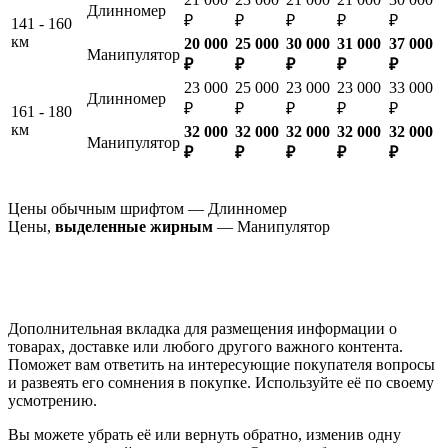
Длинномер
₽
₽
₽
₽
₽
141 - 160
км
20 000
25 000
30 000
31 000
37 000
Манипулятор
₽
₽
₽
₽
₽
23 000
25 000
23 000
23 000
33 000
Длинномер
₽
₽
₽
₽
₽
161 - 180
км
32 000
32 000
32 000
32 000
32 000
Манипулятор
₽
₽
₽
₽
₽
Цены обычным шрифтом — Длинномер
Цены,
выделенные жирным
— Манипулятор
Дополнительная вкладка для размещения информации о
товарах, доставке или любого другого важного контента.
Поможет вам ответить на интересующие покупателя вопросы
и развеять его сомнения в покупке. Используйте её по своему
усмотрению.
Вы можете убрать её или вернуть обратно, изменив одну