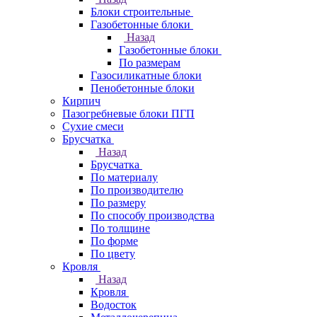
Блоки строительные
Газобетонные блоки
Назад
Газобетонные блоки
По размерам
Газосиликатные блоки
Пенобетонные блоки
Кирпич
Пазогребневые блоки ПГП
Сухие смеси
Брусчатка
Назад
Брусчатка
По материалу
По производителю
По размеру
По способу производства
По толщине
По форме
По цвету
Кровля
Назад
Кровля
Водосток