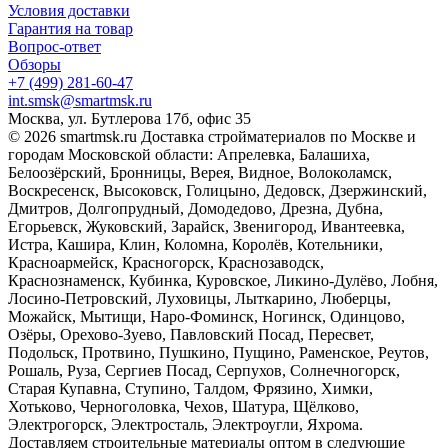
Условия доставки
Гарантия на товар
Вопрос-ответ
Обзоры
+7 (499) 281-60-47
int.smsk@smartmsk.ru
Москва, ул. Бутлерова 17б, офис 35
© 2026 smartmsk.ru Доставка стройматериалов по Москве и
городам Московской области: Апрелевка, Балашиха,
Белоозёрский, Бронницы, Верея, Видное, Волоколамск,
Воскресенск, Высоковск, Голицыно, Дедовск, Дзержинский,
Дмитров, Долгопрудный, Домодедово, Дрезна, Дубна,
Егорьевск, Жуковский, Зарайск, Звенигород, Ивантеевка,
Истра, Кашира, Клин, Коломна, Королёв, Котельники,
Красноармейск, Красногорск, Краснозаводск,
Краснознаменск, Кубинка, Куровское, Ликино-Дулёво, Лобня,
Лосино-Петровский, Луховицы, Лыткарино, Люберцы,
Можайск, Мытищи, Наро-Фоминск, Ногинск, Одинцово,
Озёры, Орехово-Зуево, Павловский Посад, Пересвет,
Подольск, Протвино, Пушкино, Пущино, Раменское, Реутов,
Рошаль, Руза, Сергиев Посад, Серпухов, Солнечногорск,
Старая Купавна, Ступино, Талдом, Фрязино, Химки,
Хотьково, Черноголовка, Чехов, Шатура, Щёлково,
Электрогорск, Электросталь, Электроугли, Яхрома.
Доставляем строительные материалы оптом в следующие