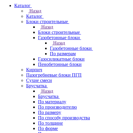
Каталог
Назад
Каталог
Блоки строительные
Назад
Блоки строительные
Газобетонные блоки
Назад
Газобетонные блоки
По размерам
Газосиликатные блоки
Пенобетонные блоки
Кирпич
Пазогребневые блоки ПГП
Сухие смеси
Брусчатка
Назад
Брусчатка
По материалу
По производителю
По размеру
По способу производства
По толщине
По форме