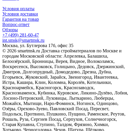
Условия оплаты
Условия доставки
Гарантия на товар
Вопрос-ответ
Обзоры
+7 (499) 281-60-47
int.smsk@smartmsk.ru
Москва, ул. Бутлерова 17б, офис 35
© 2026 smartmsk.ru Доставка стройматериалов по Москве и
городам Московской области: Апрелевка, Балашиха,
Белоозёрский, Бронницы, Верея, Видное, Волоколамск,
Воскресенск, Высоковск, Голицыно, Дедовск, Дзержинский,
Дмитров, Долгопрудный, Домодедово, Дрезна, Дубна,
Егорьевск, Жуковский, Зарайск, Звенигород, Ивантеевка,
Истра, Кашира, Клин, Коломна, Королёв, Котельники,
Красноармейск, Красногорск, Краснозаводск,
Краснознаменск, Кубинка, Куровское, Ликино-Дулёво, Лобня,
Лосино-Петровский, Луховицы, Лыткарино, Люберцы,
Можайск, Мытищи, Наро-Фоминск, Ногинск, Одинцово,
Озёры, Орехово-Зуево, Павловский Посад, Пересвет,
Подольск, Протвино, Пушкино, Пущино, Раменское, Реутов,
Рошаль, Руза, Сергиев Посад, Серпухов, Солнечногорск,
Старая Купавна, Ступино, Талдом, Фрязино, Химки,
Хотьково, Черноголовка, Чехов, Шатура, Щёлково,