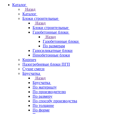
Каталог
Назад
Каталог
Блоки строительные
Назад
Блоки строительные
Газобетонные блоки
Назад
Газобетонные блоки
По размерам
Газосиликатные блоки
Пенобетонные блоки
Кирпич
Пазогребневые блоки ПГП
Сухие смеси
Брусчатка
Назад
Брусчатка
По материалу
По производителю
По размеру
По способу производства
По толщине
По форме