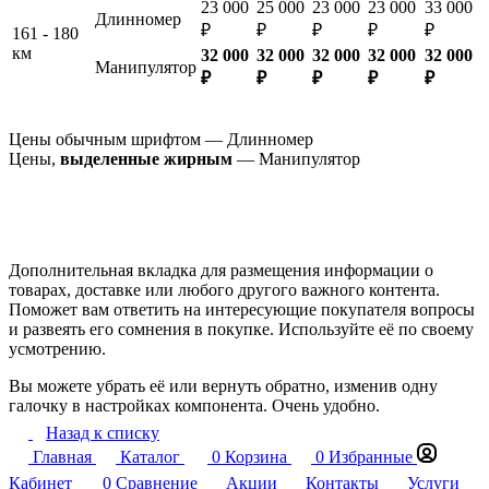
23 000
25 000
23 000
23 000
33 000
Длинномер
₽
₽
₽
₽
₽
161 - 180
км
32 000
32 000
32 000
32 000
32 000
Манипулятор
₽
₽
₽
₽
₽
Цены обычным шрифтом — Длинномер
Цены,
выделенные жирным
— Манипулятор
Дополнительная вкладка для размещения информации о
товарах, доставке или любого другого важного контента.
Поможет вам ответить на интересующие покупателя вопросы
и развеять его сомнения в покупке. Используйте её по своему
усмотрению.
Вы можете убрать её или вернуть обратно, изменив одну
галочку в настройках компонента. Очень удобно.
Назад к списку
Главная
Каталог
0
Корзина
0
Избранные
Кабинет
0
Сравнение
Акции
Контакты
Услуги