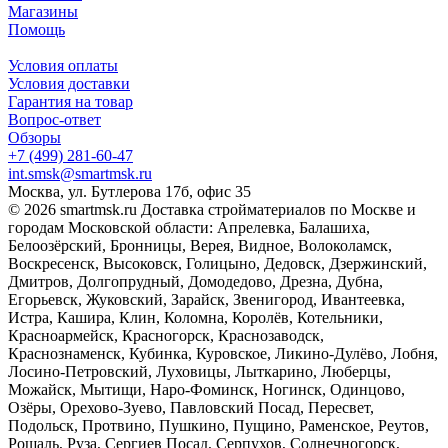
Магазины
Помощь
Условия оплаты
Условия доставки
Гарантия на товар
Вопрос-ответ
Обзоры
+7 (499) 281-60-47
int.smsk@smartmsk.ru
Москва, ул. Бутлерова 17б, офис 35
© 2026 smartmsk.ru Доставка стройматериалов по Москве и
городам Московской области: Апрелевка, Балашиха,
Белоозёрский, Бронницы, Верея, Видное, Волоколамск,
Воскресенск, Высоковск, Голицыно, Дедовск, Дзержинский,
Дмитров, Долгопрудный, Домодедово, Дрезна, Дубна,
Егорьевск, Жуковский, Зарайск, Звенигород, Ивантеевка,
Истра, Кашира, Клин, Коломна, Королёв, Котельники,
Красноармейск, Красногорск, Краснозаводск,
Краснознаменск, Кубинка, Куровское, Ликино-Дулёво, Лобня,
Лосино-Петровский, Луховицы, Лыткарино, Люберцы,
Можайск, Мытищи, Наро-Фоминск, Ногинск, Одинцово,
Озёры, Орехово-Зуево, Павловский Посад, Пересвет,
Подольск, Протвино, Пушкино, Пущино, Раменское, Реутов,
Рошаль, Руза, Сергиев Посад, Серпухов, Солнечногорск,