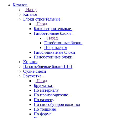
Каталог
Назад
Каталог
Блоки строительные
Назад
Блоки строительные
Газобетонные блоки
Назад
Газобетонные блоки
По размерам
Газосиликатные блоки
Пенобетонные блоки
Кирпич
Пазогребневые блоки ПГП
Сухие смеси
Брусчатка
Назад
Брусчатка
По материалу
По производителю
По размеру
По способу производства
По толщине
По форме