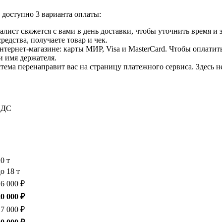
доступно 3 варианта оплаты:
лист свяжется с вами в день доставки, чтобы уточнить время и
едства, получаете товар и чек.
ернет-магазине: карты МИР, Visa и MasterCard. Чтобы оплатить
и имя держателя.
ема перенаправит вас на страницу платежного сервиса. Здесь 
 НДС
20 т
о 18 т
16 000 ₽
20 000 ₽
17 000 ₽