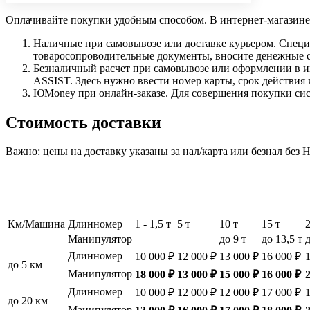
Оплачивайте покупки удобным способом. В интернет-магазине 
Наличные при самовывозе или доставке курьером. Специа
товаросопроводительные документы, вносите денежные ср
Безналичный расчет при самовывозе или оформлении в инт
ASSIST. Здесь нужно ввести номер карты, срок действия 
ЮMoney при онлайн-заказе. Для совершения покупки сист
Стоимость доставки
Важно: цены на доставку указаны за нал/карта или безнал без
Км/Машина
Длинномер
1 - 1,5 т
5 т
10 т
15 т
Манипулятор
до 9 т
до 13,5 т
д
Длинномер
10 000 ₽
12 000 ₽
13 000 ₽
16 000 ₽
до 5 км
Манипулятор
18 000 ₽
13 000 ₽
15 000 ₽
16 000 ₽
Длинномер
10 000 ₽
12 000 ₽
12 000 ₽
17 000 ₽
до 20 км
Манипулятор