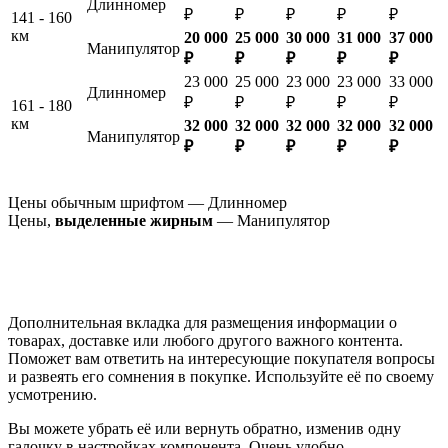
Длинномер
₽
₽
₽
₽
₽
141 - 160
км
20 000
25 000
30 000
31 000
37 000
Манипулятор
₽
₽
₽
₽
₽
23 000
25 000
23 000
23 000
33 000
Длинномер
₽
₽
₽
₽
₽
161 - 180
км
32 000
32 000
32 000
32 000
32 000
Манипулятор
₽
₽
₽
₽
₽
Цены обычным шрифтом — Длинномер
Цены,
выделенные жирным
— Манипулятор
Дополнительная вкладка для размещения информации о
товарах, доставке или любого другого важного контента.
Поможет вам ответить на интересующие покупателя вопросы
и развеять его сомнения в покупке. Используйте её по своему
усмотрению.
Вы можете убрать её или вернуть обратно, изменив одну
галочку в настройках компонента. Очень удобно.