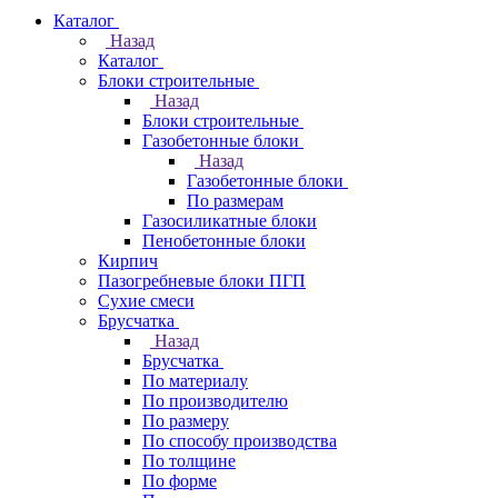
Каталог
Назад
Каталог
Блоки строительные
Назад
Блоки строительные
Газобетонные блоки
Назад
Газобетонные блоки
По размерам
Газосиликатные блоки
Пенобетонные блоки
Кирпич
Пазогребневые блоки ПГП
Сухие смеси
Брусчатка
Назад
Брусчатка
По материалу
По производителю
По размеру
По способу производства
По толщине
По форме