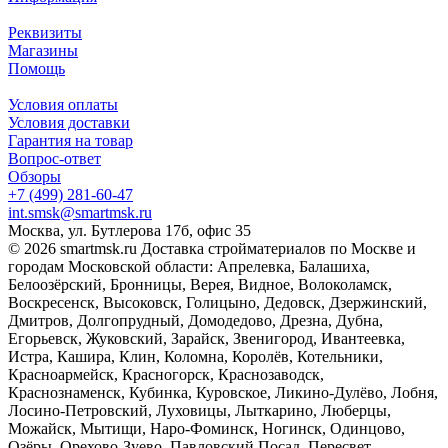
Реквизиты
Магазины
Помощь
Условия оплаты
Условия доставки
Гарантия на товар
Вопрос-ответ
Обзоры
+7 (499) 281-60-47
int.smsk@smartmsk.ru
Москва, ул. Бутлерова 17б, офис 35
© 2026 smartmsk.ru Доставка стройматериалов по Москве и
городам Московской области: Апрелевка, Балашиха,
Белоозёрский, Бронницы, Верея, Видное, Волоколамск,
Воскресенск, Высоковск, Голицыно, Дедовск, Дзержинский,
Дмитров, Долгопрудный, Домодедово, Дрезна, Дубна,
Егорьевск, Жуковский, Зарайск, Звенигород, Ивантеевка,
Истра, Кашира, Клин, Коломна, Королёв, Котельники,
Красноармейск, Красногорск, Краснозаводск,
Краснознаменск, Кубинка, Куровское, Ликино-Дулёво, Лобня,
Лосино-Петровский, Луховицы, Лыткарино, Люберцы,
Можайск, Мытищи, Наро-Фоминск, Ногинск, Одинцово,
Озёры, Орехово-Зуево, Павловский Посад, Пересвет,