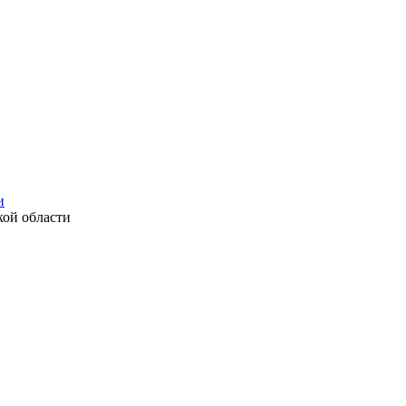
и
ой области