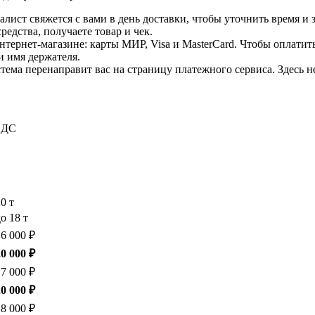
лист свяжется с вами в день доставки, чтобы уточнить время и
едства, получаете товар и чек.
ернет-магазине: карты МИР, Visa и MasterCard. Чтобы оплатить
и имя держателя.
ема перенаправит вас на страницу платежного сервиса. Здесь 
 НДС
20 т
о 18 т
16 000 ₽
20 000 ₽
17 000 ₽
20 000 ₽
18 000 ₽