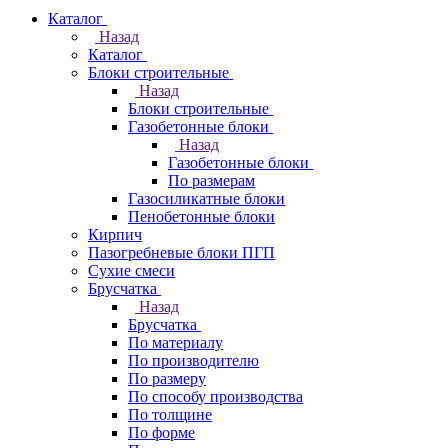
Каталог
Назад
Каталог
Блоки строительные
Назад
Блоки строительные
Газобетонные блоки
Назад
Газобетонные блоки
По размерам
Газосиликатные блоки
Пенобетонные блоки
Кирпич
Пазогребневые блоки ПГП
Сухие смеси
Брусчатка
Назад
Брусчатка
По материалу
По производителю
По размеру
По способу производства
По толщине
По форме