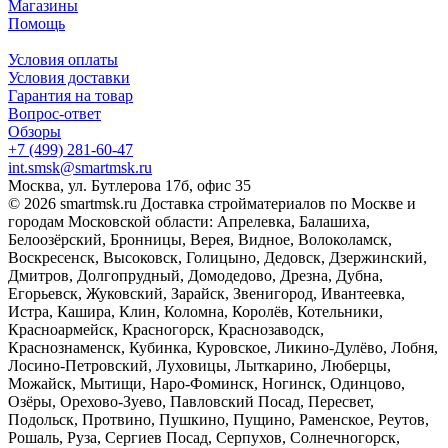
Магазины
Помощь
Условия оплаты
Условия доставки
Гарантия на товар
Вопрос-ответ
Обзоры
+7 (499) 281-60-47
int.smsk@smartmsk.ru
Москва, ул. Бутлерова 17б, офис 35
© 2026 smartmsk.ru Доставка стройматериалов по Москве и
городам Московской области: Апрелевка, Балашиха,
Белоозёрский, Бронницы, Верея, Видное, Волоколамск,
Воскресенск, Высоковск, Голицыно, Дедовск, Дзержинский,
Дмитров, Долгопрудный, Домодедово, Дрезна, Дубна,
Егорьевск, Жуковский, Зарайск, Звенигород, Ивантеевка,
Истра, Кашира, Клин, Коломна, Королёв, Котельники,
Красноармейск, Красногорск, Краснозаводск,
Краснознаменск, Кубинка, Куровское, Ликино-Дулёво, Лобня,
Лосино-Петровский, Луховицы, Лыткарино, Люберцы,
Можайск, Мытищи, Наро-Фоминск, Ногинск, Одинцово,
Озёры, Орехово-Зуево, Павловский Посад, Пересвет,
Подольск, Протвино, Пушкино, Пущино, Раменское, Реутов,
Рошаль, Руза, Сергиев Посад, Серпухов, Солнечногорск,