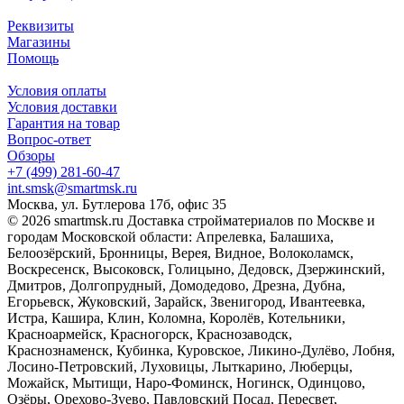
Реквизиты
Магазины
Помощь
Условия оплаты
Условия доставки
Гарантия на товар
Вопрос-ответ
Обзоры
+7 (499) 281-60-47
int.smsk@smartmsk.ru
Москва, ул. Бутлерова 17б, офис 35
© 2026 smartmsk.ru Доставка стройматериалов по Москве и
городам Московской области: Апрелевка, Балашиха,
Белоозёрский, Бронницы, Верея, Видное, Волоколамск,
Воскресенск, Высоковск, Голицыно, Дедовск, Дзержинский,
Дмитров, Долгопрудный, Домодедово, Дрезна, Дубна,
Егорьевск, Жуковский, Зарайск, Звенигород, Ивантеевка,
Истра, Кашира, Клин, Коломна, Королёв, Котельники,
Красноармейск, Красногорск, Краснозаводск,
Краснознаменск, Кубинка, Куровское, Ликино-Дулёво, Лобня,
Лосино-Петровский, Луховицы, Лыткарино, Люберцы,
Можайск, Мытищи, Наро-Фоминск, Ногинск, Одинцово,
Озёры, Орехово-Зуево, Павловский Посад, Пересвет,