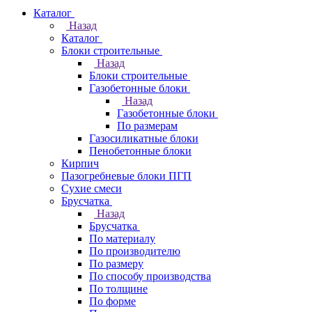
Каталог
Назад
Каталог
Блоки строительные
Назад
Блоки строительные
Газобетонные блоки
Назад
Газобетонные блоки
По размерам
Газосиликатные блоки
Пенобетонные блоки
Кирпич
Пазогребневые блоки ПГП
Сухие смеси
Брусчатка
Назад
Брусчатка
По материалу
По производителю
По размеру
По способу производства
По толщине
По форме