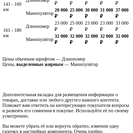
Длинномер
₽
₽
₽
₽
₽
141 - 160
км
20 000
25 000
30 000
31 000
37 000
Манипулятор
₽
₽
₽
₽
₽
23 000
25 000
23 000
23 000
33 000
Длинномер
₽
₽
₽
₽
₽
161 - 180
км
32 000
32 000
32 000
32 000
32 000
Манипулятор
₽
₽
₽
₽
₽
Цены обычным шрифтом — Длинномер
Цены,
выделенные жирным
— Манипулятор
Дополнительная вкладка для размещения информации о
товарах, доставке или любого другого важного контента.
Поможет вам ответить на интересующие покупателя вопросы
и развеять его сомнения в покупке. Используйте её по своему
усмотрению.
Вы можете убрать её или вернуть обратно, изменив одну
галочку в настройках компонента. Очень удобно.