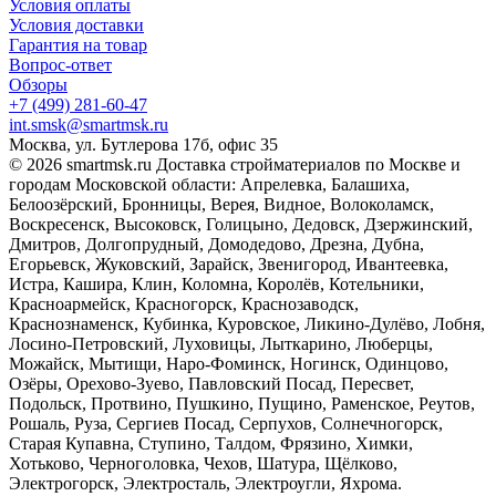
Условия оплаты
Условия доставки
Гарантия на товар
Вопрос-ответ
Обзоры
+7 (499) 281-60-47
int.smsk@smartmsk.ru
Москва, ул. Бутлерова 17б, офис 35
© 2026 smartmsk.ru Доставка стройматериалов по Москве и
городам Московской области: Апрелевка, Балашиха,
Белоозёрский, Бронницы, Верея, Видное, Волоколамск,
Воскресенск, Высоковск, Голицыно, Дедовск, Дзержинский,
Дмитров, Долгопрудный, Домодедово, Дрезна, Дубна,
Егорьевск, Жуковский, Зарайск, Звенигород, Ивантеевка,
Истра, Кашира, Клин, Коломна, Королёв, Котельники,
Красноармейск, Красногорск, Краснозаводск,
Краснознаменск, Кубинка, Куровское, Ликино-Дулёво, Лобня,
Лосино-Петровский, Луховицы, Лыткарино, Люберцы,
Можайск, Мытищи, Наро-Фоминск, Ногинск, Одинцово,
Озёры, Орехово-Зуево, Павловский Посад, Пересвет,
Подольск, Протвино, Пушкино, Пущино, Раменское, Реутов,
Рошаль, Руза, Сергиев Посад, Серпухов, Солнечногорск,
Старая Купавна, Ступино, Талдом, Фрязино, Химки,
Хотьково, Черноголовка, Чехов, Шатура, Щёлково,
Электрогорск, Электросталь, Электроугли, Яхрома.