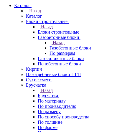
Каталог
Назад
Каталог
Блоки строительные
Назад
Блоки строительные
Газобетонные блоки
Назад
Газобетонные блоки
По размерам
Газосиликатные блоки
Пенобетонные блоки
Кирпич
Пазогребневые блоки ПГП
Сухие смеси
Брусчатка
Назад
Брусчатка
По материалу
По производителю
По размеру
По способу производства
По толщине
По форме