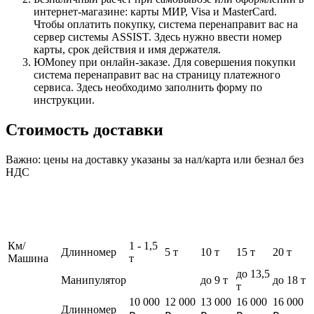
интернет-магазине: карты МИР, Visa и MasterCard.
Чтобы оплатить покупку, система перенаправит вас на
сервер системы ASSIST. Здесь нужно ввести номер
карты, срок действия и имя держателя.
ЮMoney при онлайн-заказе. Для совершения покупки
система перенаправит вас на страницу платежного
сервиса. Здесь необходимо заполнить форму по
инструкции.
Стоимость доставки
Важно: цены на доставку указаны за нал/карта или безнал без
НДС
Км/
1 - 1,5
Длинномер
5 т
10 т
15 т
20 т
Машина
т
до 13,5
Манипулятор
до 9 т
до 18 т
т
10 000
12 000
13 000
16 000
16 000
Длинномер