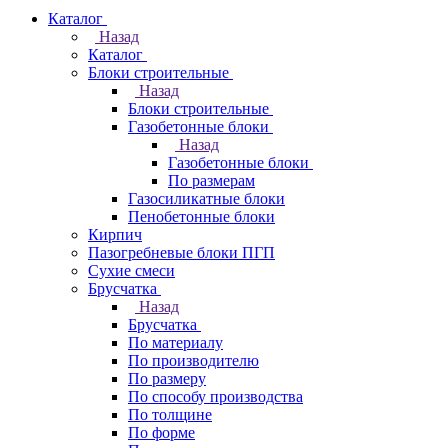
Каталог
Назад
Каталог
Блоки строительные
Назад
Блоки строительные
Газобетонные блоки
Назад
Газобетонные блоки
По размерам
Газосиликатные блоки
Пенобетонные блоки
Кирпич
Пазогребневые блоки ПГП
Сухие смеси
Брусчатка
Назад
Брусчатка
По материалу
По производителю
По размеру
По способу производства
По толщине
По форме