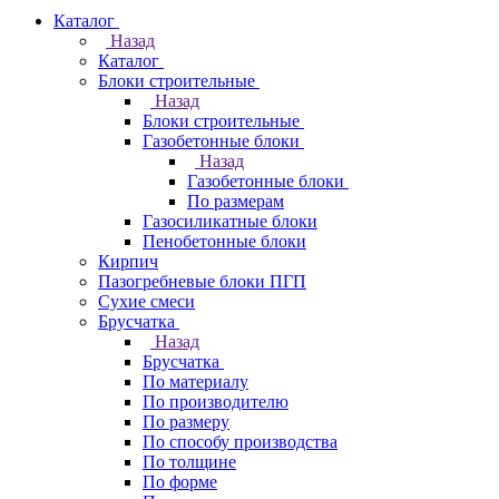
Каталог
Назад
Каталог
Блоки строительные
Назад
Блоки строительные
Газобетонные блоки
Назад
Газобетонные блоки
По размерам
Газосиликатные блоки
Пенобетонные блоки
Кирпич
Пазогребневые блоки ПГП
Сухие смеси
Брусчатка
Назад
Брусчатка
По материалу
По производителю
По размеру
По способу производства
По толщине
По форме