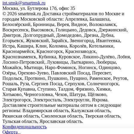
int.smsk@smartmsk.ru
Москва, ул. Бутлерова 17б, офис 35
© 2026 smartmsk.ru Доставка стройматериалов по Москве и
городам Московской области: Апрелевка, Балашиха,
Белоозёрский, Бронницы, Верея, Видное, Волоколамск,
Воскресенск, Высоковск, Голицыно, Дедовск, Дзержинский,
Дмитров, Долгопрудный, Домодедово, Дрезна, Дубна,
Егорьевск, Жуковский, Зарайск, Звенигород, Ивантеевка,
Истра, Кашира, Клин, Коломна, Королёв, Котельники,
Красноармейск, Красногорск, Краснозаводск,
Краснознаменск, Кубинка, Куровское, Ликино-Дулёво, Лобня,
Лосино-Петровский, Луховицы, Лыткарино, Люберцы,
Можайск, Мытищи, Наро-Фоминск, Ногинск, Одинцово,
Озёры, Орехово-Зуево, Павловский Посад, Пересвет,
Подольск, Протвино, Пушкино, Пущино, Раменское, Реутов,
Рошаль, Руза, Сергиев Посад, Серпухов, Солнечногорск,
Старая Купавна, Ступино, Талдом, Фрязино, Химки,
Хотьково, Черноголовка, Чехов, Шатура, Щёлково,
Электрогорск, Электросталь, Электроугли, Яхрома.
Доставляем строительные материалы оптом в следующие
регионы: Владимирская область, Калужская область,
Рязанская область, Смоленская область, Тверская область,
Тульская область, Ярославская область.
Конфиденциальность
Оферта