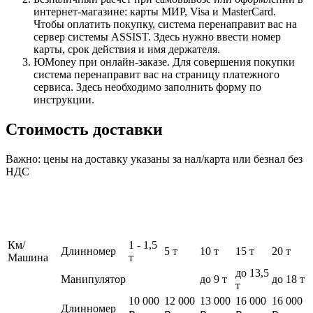
интернет-магазине: карты МИР, Visa и MasterCard.
Чтобы оплатить покупку, система перенаправит вас на
сервер системы ASSIST. Здесь нужно ввести номер
карты, срок действия и имя держателя.
ЮMoney при онлайн-заказе. Для совершения покупки
система перенаправит вас на страницу платежного
сервиса. Здесь необходимо заполнить форму по
инструкции.
Стоимость доставки
Важно: цены на доставку указаны за нал/карта или безнал без
НДС
Км/
1 - 1,5
Длинномер
5 т
10 т
15 т
20 т
Машина
т
до 13,5
Манипулятор
до 9 т
до 18 т
т
10 000
12 000
13 000
16 000
16 000
Длинномер