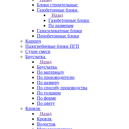
Блоки строительные
Газобетонные блоки
Назад
Газобетонные блоки
По размерам
Газосиликатные блоки
Пенобетонные блоки
Кирпич
Пазогребневые блоки ПГП
Сухие смеси
Брусчатка
Назад
Брусчатка
По материалу
По производителю
По размеру
По способу производства
По толщине
По форме
По цвету
Кровля
Назад
Кровля
Водосток