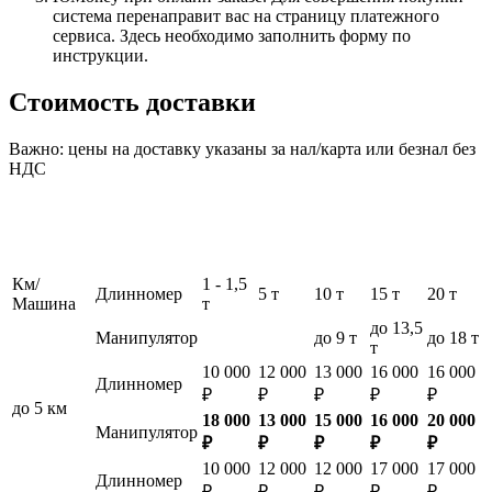
система перенаправит вас на страницу платежного
сервиса. Здесь необходимо заполнить форму по
инструкции.
Стоимость доставки
Важно: цены на доставку указаны за нал/карта или безнал без
НДС
Км/
1 - 1,5
Длинномер
5 т
10 т
15 т
20 т
Машина
т
до 13,5
Манипулятор
до 9 т
до 18 т
т
10 000
12 000
13 000
16 000
16 000
Длинномер
₽
₽
₽
₽
₽
до 5 км
18 000
13 000
15 000
16 000
20 000
Манипулятор
₽
₽
₽
₽
₽
10 000
12 000
12 000
17 000
17 000
Длинномер
₽
₽
₽
₽
₽