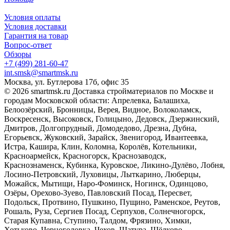
Условия оплаты
Условия доставки
Гарантия на товар
Вопрос-ответ
Обзоры
+7 (499) 281-60-47
int.smsk@smartmsk.ru
Москва, ул. Бутлерова 17б, офис 35
© 2026 smartmsk.ru Доставка стройматериалов по Москве и
городам Московской области: Апрелевка, Балашиха,
Белоозёрский, Бронницы, Верея, Видное, Волоколамск,
Воскресенск, Высоковск, Голицыно, Дедовск, Дзержинский,
Дмитров, Долгопрудный, Домодедово, Дрезна, Дубна,
Егорьевск, Жуковский, Зарайск, Звенигород, Ивантеевка,
Истра, Кашира, Клин, Коломна, Королёв, Котельники,
Красноармейск, Красногорск, Краснозаводск,
Краснознаменск, Кубинка, Куровское, Ликино-Дулёво, Лобня,
Лосино-Петровский, Луховицы, Лыткарино, Люберцы,
Можайск, Мытищи, Наро-Фоминск, Ногинск, Одинцово,
Озёры, Орехово-Зуево, Павловский Посад, Пересвет,
Подольск, Протвино, Пушкино, Пущино, Раменское, Реутов,
Рошаль, Руза, Сергиев Посад, Серпухов, Солнечногорск,
Старая Купавна, Ступино, Талдом, Фрязино, Химки,
Хотьково, Черноголовка, Чехов, Шатура, Щёлково,