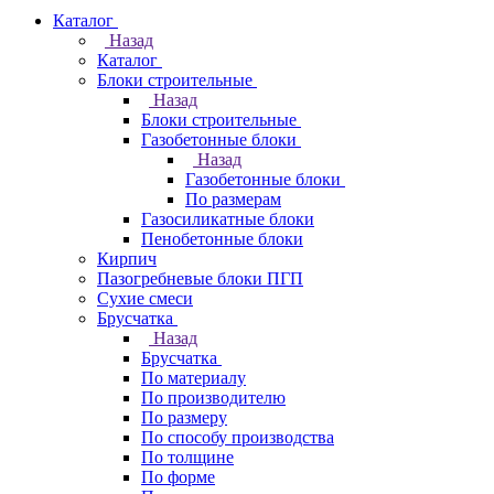
Каталог
Назад
Каталог
Блоки строительные
Назад
Блоки строительные
Газобетонные блоки
Назад
Газобетонные блоки
По размерам
Газосиликатные блоки
Пенобетонные блоки
Кирпич
Пазогребневые блоки ПГП
Сухие смеси
Брусчатка
Назад
Брусчатка
По материалу
По производителю
По размеру
По способу производства
По толщине
По форме