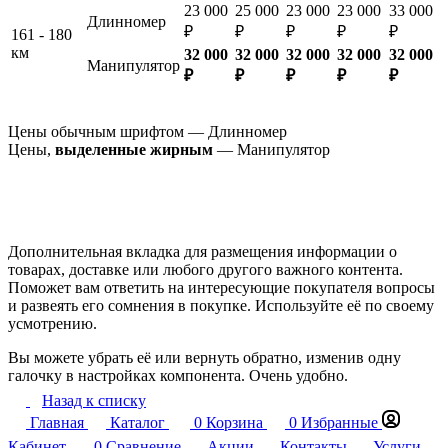
23 000
25 000
23 000
23 000
33 000
Длинномер
₽
₽
₽
₽
₽
161 - 180
км
32 000
32 000
32 000
32 000
32 000
Манипулятор
₽
₽
₽
₽
₽
Цены обычным шрифтом — Длинномер
Цены,
выделенные жирным
— Манипулятор
Дополнительная вкладка для размещения информации о
товарах, доставке или любого другого важного контента.
Поможет вам ответить на интересующие покупателя вопросы
и развеять его сомнения в покупке. Используйте её по своему
усмотрению.
Вы можете убрать её или вернуть обратно, изменив одну
галочку в настройках компонента. Очень удобно.
Назад к списку
Главная
Каталог
0
Корзина
0
Избранные
Кабинет
0
Сравнение
Акции
Контакты
Услуги