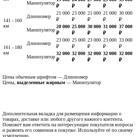
Манипулятор
₽
₽
₽
₽
₽
21 000
23 000
21 000
21 000
30 000
Длинномер
₽
₽
₽
₽
₽
141 - 160
км
20 000
25 000
30 000
31 000
37 000
Манипулятор
₽
₽
₽
₽
₽
23 000
25 000
23 000
23 000
33 000
Длинномер
₽
₽
₽
₽
₽
161 - 180
км
32 000
32 000
32 000
32 000
32 000
Манипулятор
₽
₽
₽
₽
₽
Цены обычным шрифтом — Длинномер
Цены,
выделенные жирным
— Манипулятор
Дополнительная вкладка для размещения информации о
товарах, доставке или любого другого важного контента.
Поможет вам ответить на интересующие покупателя вопросы
и развеять его сомнения в покупке. Используйте её по своему
усмотрению.