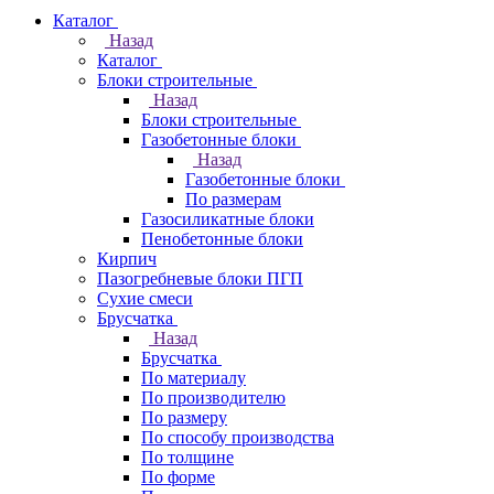
Каталог
Назад
Каталог
Блоки строительные
Назад
Блоки строительные
Газобетонные блоки
Назад
Газобетонные блоки
По размерам
Газосиликатные блоки
Пенобетонные блоки
Кирпич
Пазогребневые блоки ПГП
Сухие смеси
Брусчатка
Назад
Брусчатка
По материалу
По производителю
По размеру
По способу производства
По толщине
По форме