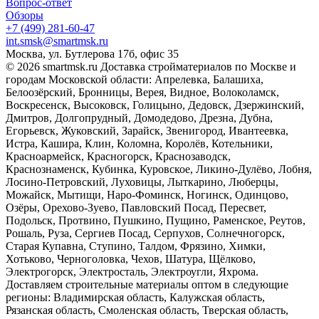
Вопрос-ответ
Обзоры
+7 (499) 281-60-47
int.smsk@smartmsk.ru
Москва, ул. Бутлерова 17б, офис 35
© 2026 smartmsk.ru Доставка стройматериалов по Москве и
городам Московской области: Апрелевка, Балашиха,
Белоозёрский, Бронницы, Верея, Видное, Волоколамск,
Воскресенск, Высоковск, Голицыно, Дедовск, Дзержинский,
Дмитров, Долгопрудный, Домодедово, Дрезна, Дубна,
Егорьевск, Жуковский, Зарайск, Звенигород, Ивантеевка,
Истра, Кашира, Клин, Коломна, Королёв, Котельники,
Красноармейск, Красногорск, Краснозаводск,
Краснознаменск, Кубинка, Куровское, Ликино-Дулёво, Лобня,
Лосино-Петровский, Луховицы, Лыткарино, Люберцы,
Можайск, Мытищи, Наро-Фоминск, Ногинск, Одинцово,
Озёры, Орехово-Зуево, Павловский Посад, Пересвет,
Подольск, Протвино, Пушкино, Пущино, Раменское, Реутов,
Рошаль, Руза, Сергиев Посад, Серпухов, Солнечногорск,
Старая Купавна, Ступино, Талдом, Фрязино, Химки,
Хотьково, Черноголовка, Чехов, Шатура, Щёлково,
Электрогорск, Электросталь, Электроугли, Яхрома.
Доставляем строительные материалы оптом в следующие
регионы: Владимирская область, Калужская область,
Рязанская область, Смоленская область, Тверская область,