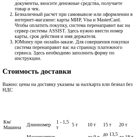
документы, вносите денежные средства, получаете
товар и чек.
Безналичный расчет при самовывозе или оформлении в
интернет-магазине: карты МИР, Visa и MasterCard.
Чтобы оплатить покупку, система перенаправит вас на
сервер системы ASSIST. Здесь нужно ввести номер
карты, срок действия и имя держателя.
ЮMoney при онлайн-заказе. Для совершения покупки
система перенаправит вас на страницу платежного
сервиса. Здесь необходимо заполнить форму по
инструкции.
Стоимость доставки
Важно: цены на доставку указаны за нал/карта или безнал без
НДС
Км/
1 - 1,5
Длинномер
5 т
10 т
15 т
20 т
Машина
т
до 13,5
Манипулятор
до 9 т
до 18 т