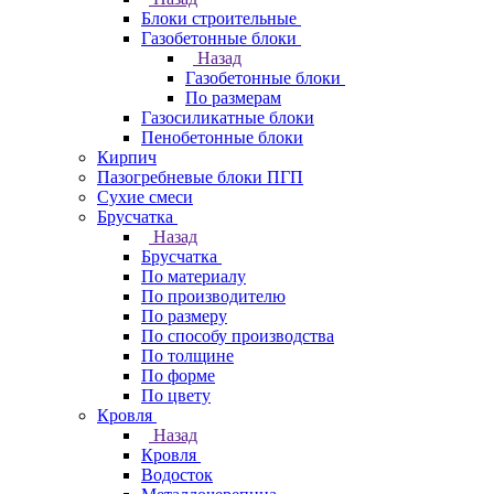
Блоки строительные
Газобетонные блоки
Назад
Газобетонные блоки
По размерам
Газосиликатные блоки
Пенобетонные блоки
Кирпич
Пазогребневые блоки ПГП
Сухие смеси
Брусчатка
Назад
Брусчатка
По материалу
По производителю
По размеру
По способу производства
По толщине
По форме
По цвету
Кровля
Назад
Кровля
Водосток