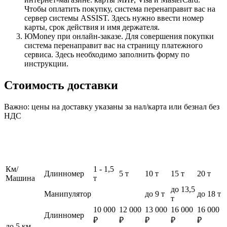
Чтобы оплатить покупку, система перенаправит вас на
сервер системы ASSIST. Здесь нужно ввести номер
карты, срок действия и имя держателя.
ЮMoney при онлайн-заказе. Для совершения покупки
система перенаправит вас на страницу платежного
сервиса. Здесь необходимо заполнить форму по
инструкции.
Стоимость доставки
Важно: цены на доставку указаны за нал/карта или безнал без
НДС
Км/
1 - 1,5
Длинномер
5 т
10 т
15 т
20 т
Машина
т
до 13,5
Манипулятор
до 9 т
до 18 т
т
10 000
12 000
13 000
16 000
16 000
Длинномер
₽
₽
₽
₽
₽
до 5 км