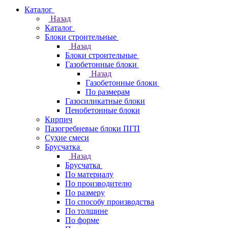
Каталог
Назад
Каталог
Блоки строительные
Назад
Блоки строительные
Газобетонные блоки
Назад
Газобетонные блоки
По размерам
Газосиликатные блоки
Пенобетонные блоки
Кирпич
Пазогребневые блоки ПГП
Сухие смеси
Брусчатка
Назад
Брусчатка
По материалу
По производителю
По размеру
По способу производства
По толщине
По форме