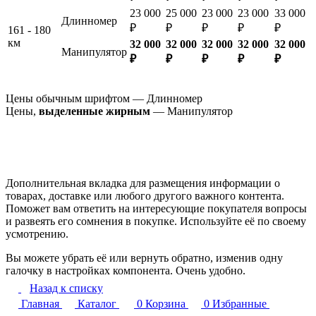
23 000
25 000
23 000
23 000
33 000
Длинномер
₽
₽
₽
₽
₽
161 - 180
км
32 000
32 000
32 000
32 000
32 000
Манипулятор
₽
₽
₽
₽
₽
Цены обычным шрифтом — Длинномер
Цены,
выделенные жирным
— Манипулятор
Дополнительная вкладка для размещения информации о
товарах, доставке или любого другого важного контента.
Поможет вам ответить на интересующие покупателя вопросы
и развеять его сомнения в покупке. Используйте её по своему
усмотрению.
Вы можете убрать её или вернуть обратно, изменив одну
галочку в настройках компонента. Очень удобно.
Назад к списку
Главная
Каталог
0
Корзина
0
Избранные