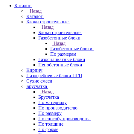
Каталог
Назад
Каталог
Блоки строительные
Назад
Блоки строительные
Газобетонные блоки
Назад
Газобетонные блоки
По размерам
Газосиликатные блоки
Пенобетонные блоки
Кирпич
Пазогребневые блоки ПГП
Сухие смеси
Брусчатка
Назад
Брусчатка
По материалу
По производителю
По размеру
По способу производства
По толщине
По форме