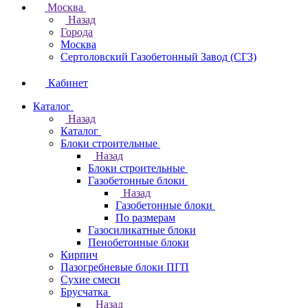
Москва
Назад
Города
Москва
Сертоловский Газобетонный Завод (СГЗ)
Кабинет
Каталог
Назад
Каталог
Блоки строительные
Назад
Блоки строительные
Газобетонные блоки
Назад
Газобетонные блоки
По размерам
Газосиликатные блоки
Пенобетонные блоки
Кирпич
Пазогребневые блоки ПГП
Сухие смеси
Брусчатка
Назад