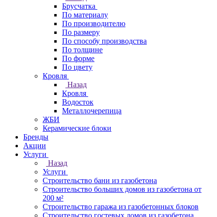
Брусчатка
По материалу
По производителю
По размеру
По способу производства
По толщине
По форме
По цвету
Кровля
Назад
Кровля
Водосток
Металлочерепица
ЖБИ
Керамические блоки
Бренды
Акции
Услуги
Назад
Услуги
Строительство бани из газобетона
Строительство больших домов из газобетона от
200 м²
Строительство гаража из газобетонных блоков
Строительство гостевых домов из газобетона