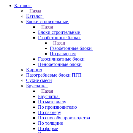
Каталог
Назад
Каталог
Блоки строительные
Назад
Блоки строительные
Газобетонные блоки
Назад
Газобетонные блоки
По размерам
Газосиликатные блоки
Пенобетонные блоки
Кирпич
Пазогребневые блоки ПГП
Сухие смеси
Брусчатка
Назад
Брусчатка
По материалу
По производителю
По размеру
По способу производства
По толщине
По форме