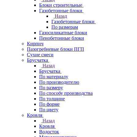
Блоки строительные
Газобетонные блоки
Назад
Газобетонные блоки
По размерам
Газосиликатные блоки
Пенобетонные блоки
Кирпич
Пазогребневые блоки ПГП
Сухие смеси
Брусчатка
Назад
Брусчатка
По материалу
По производителю
По размеру
По способу производства
По толщине
По форме
По цвету
Кровля
Назад
Кровля
Водосток