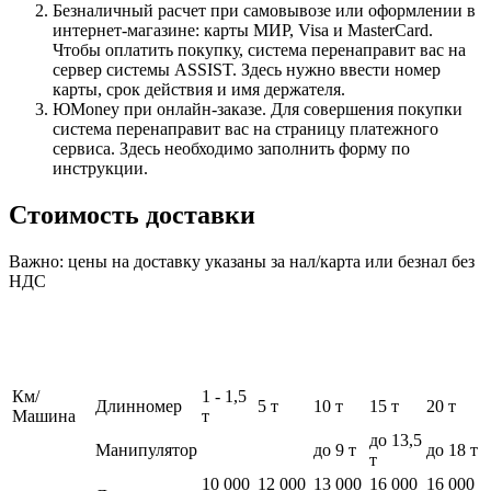
Безналичный расчет при самовывозе или оформлении в
интернет-магазине: карты МИР, Visa и MasterCard.
Чтобы оплатить покупку, система перенаправит вас на
сервер системы ASSIST. Здесь нужно ввести номер
карты, срок действия и имя держателя.
ЮMoney при онлайн-заказе. Для совершения покупки
система перенаправит вас на страницу платежного
сервиса. Здесь необходимо заполнить форму по
инструкции.
Стоимость доставки
Важно: цены на доставку указаны за нал/карта или безнал без
НДС
Км/
1 - 1,5
Длинномер
5 т
10 т
15 т
20 т
Машина
т
до 13,5
Манипулятор
до 9 т
до 18 т
т
10 000
12 000
13 000
16 000
16 000