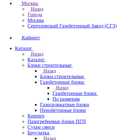
Москва
Назад
Города
Москва
Сертоловский Газобетонный Завод (СГЗ)
Кабинет
Каталог
Назад
Каталог
Блоки строительные
Назад
Блоки строительные
Газобетонные блоки
Назад
Газобетонные блоки
По размерам
Газосиликатные блоки
Пенобетонные блоки
Кирпич
Пазогребневые блоки ПГП
Сухие смеси
Брусчатка
Назад