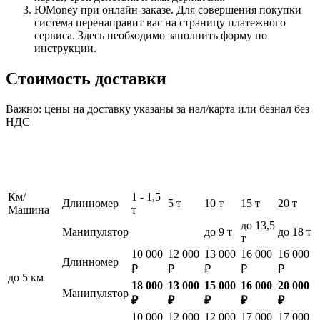
ЮMoney при онлайн-заказе. Для совершения покупки
система перенаправит вас на страницу платежного
сервиса. Здесь необходимо заполнить форму по
инструкции.
Стоимость доставки
Важно: цены на доставку указаны за нал/карта или безнал без
НДС
Км/
1 - 1,5
Длинномер
5 т
10 т
15 т
20 т
Машина
т
до 13,5
Манипулятор
до 9 т
до 18 т
т
10 000
12 000
13 000
16 000
16 000
Длинномер
₽
₽
₽
₽
₽
до 5 км
18 000
13 000
15 000
16 000
20 000
Манипулятор
₽
₽
₽
₽
₽
10 000
12 000
12 000
17 000
17 000