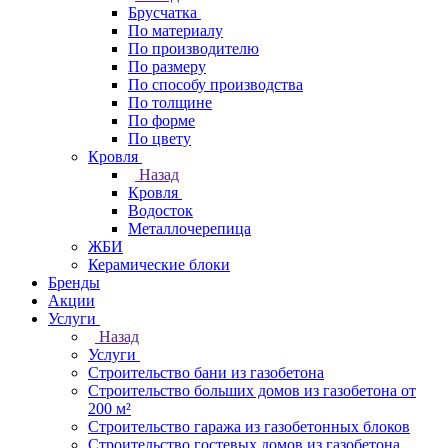
Брусчатка
По материалу
По производителю
По размеру
По способу производства
По толщине
По форме
По цвету
Кровля
Назад
Кровля
Водосток
Металлочерепица
ЖБИ
Керамические блоки
Бренды
Акции
Услуги
Назад
Услуги
Строительство бани из газобетона
Строительство больших домов из газобетона от
200 м²
Строительство гаража из газобетонных блоков
Строительство гостевых домов из газобетона