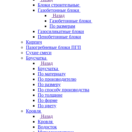
Блоки строительные
Газобетонные блоки
Назад
Газобетонные блоки
По размерам
Газосиликатные блоки
Пенобетонные блоки
Кирпич
Пазогребневые блоки ПГП
Сухие смеси
Брусчатка
Назад
Брусчатка
По материалу
По производителю
По размеру
По способу производства
По толщине
По форме
По цвету
Кровля
Назад
Кровля
Водосток