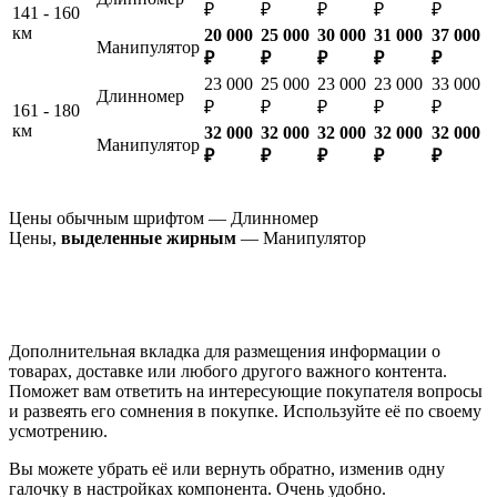
₽
₽
₽
₽
₽
141 - 160
км
20 000
25 000
30 000
31 000
37 000
Манипулятор
₽
₽
₽
₽
₽
23 000
25 000
23 000
23 000
33 000
Длинномер
₽
₽
₽
₽
₽
161 - 180
км
32 000
32 000
32 000
32 000
32 000
Манипулятор
₽
₽
₽
₽
₽
Цены обычным шрифтом — Длинномер
Цены,
выделенные жирным
— Манипулятор
Дополнительная вкладка для размещения информации о
товарах, доставке или любого другого важного контента.
Поможет вам ответить на интересующие покупателя вопросы
и развеять его сомнения в покупке. Используйте её по своему
усмотрению.
Вы можете убрать её или вернуть обратно, изменив одну
галочку в настройках компонента. Очень удобно.