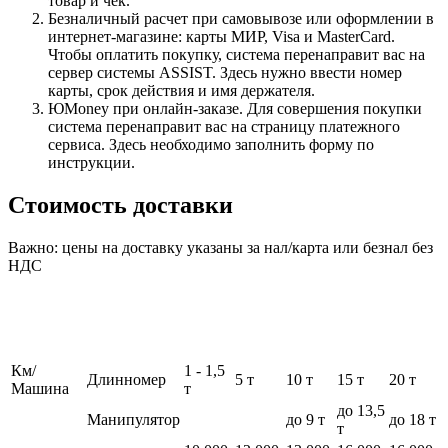
товар и чек.
Безналичный расчет при самовывозе или оформлении в
интернет-магазине: карты МИР, Visa и MasterCard.
Чтобы оплатить покупку, система перенаправит вас на
сервер системы ASSIST. Здесь нужно ввести номер
карты, срок действия и имя держателя.
ЮMoney при онлайн-заказе. Для совершения покупки
система перенаправит вас на страницу платежного
сервиса. Здесь необходимо заполнить форму по
инструкции.
Стоимость доставки
Важно: цены на доставку указаны за нал/карта или безнал без
НДС
Км/
1 - 1,5
Длинномер
5 т
10 т
15 т
20 т
Машина
т
до 13,5
Манипулятор
до 9 т
до 18 т
т