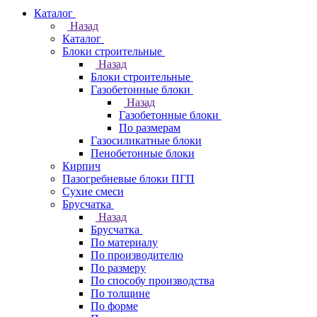
Каталог
Назад
Каталог
Блоки строительные
Назад
Блоки строительные
Газобетонные блоки
Назад
Газобетонные блоки
По размерам
Газосиликатные блоки
Пенобетонные блоки
Кирпич
Пазогребневые блоки ПГП
Сухие смеси
Брусчатка
Назад
Брусчатка
По материалу
По производителю
По размеру
По способу производства
По толщине
По форме