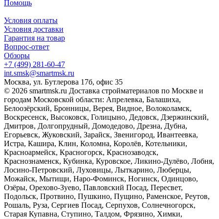
Помощь
Условия оплаты
Условия доставки
Гарантия на товар
Вопрос-ответ
Обзоры
+7 (499) 281-60-47
int.smsk@smartmsk.ru
Москва, ул. Бутлерова 17б, офис 35
© 2026 smartmsk.ru Доставка стройматериалов по Москве и
городам Московской области: Апрелевка, Балашиха,
Белоозёрский, Бронницы, Верея, Видное, Волоколамск,
Воскресенск, Высоковск, Голицыно, Дедовск, Дзержинский,
Дмитров, Долгопрудный, Домодедово, Дрезна, Дубна,
Егорьевск, Жуковский, Зарайск, Звенигород, Ивантеевка,
Истра, Кашира, Клин, Коломна, Королёв, Котельники,
Красноармейск, Красногорск, Краснозаводск,
Краснознаменск, Кубинка, Куровское, Ликино-Дулёво, Лобня,
Лосино-Петровский, Луховицы, Лыткарино, Люберцы,
Можайск, Мытищи, Наро-Фоминск, Ногинск, Одинцово,
Озёры, Орехово-Зуево, Павловский Посад, Пересвет,
Подольск, Протвино, Пушкино, Пущино, Раменское, Реутов,
Рошаль, Руза, Сергиев Посад, Серпухов, Солнечногорск,
Старая Купавна, Ступино, Талдом, Фрязино, Химки,