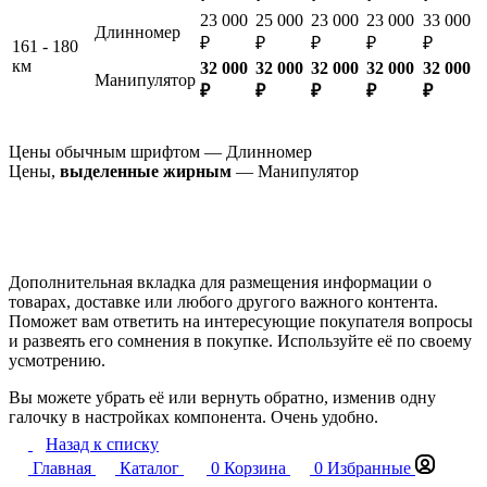
23 000
25 000
23 000
23 000
33 000
Длинномер
₽
₽
₽
₽
₽
161 - 180
км
32 000
32 000
32 000
32 000
32 000
Манипулятор
₽
₽
₽
₽
₽
Цены обычным шрифтом — Длинномер
Цены,
выделенные жирным
— Манипулятор
Дополнительная вкладка для размещения информации о
товарах, доставке или любого другого важного контента.
Поможет вам ответить на интересующие покупателя вопросы
и развеять его сомнения в покупке. Используйте её по своему
усмотрению.
Вы можете убрать её или вернуть обратно, изменив одну
галочку в настройках компонента. Очень удобно.
Назад к списку
Главная
Каталог
0
Корзина
0
Избранные