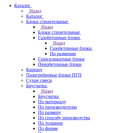
Каталог
Назад
Каталог
Блоки строительные
Назад
Блоки строительные
Газобетонные блоки
Назад
Газобетонные блоки
По размерам
Газосиликатные блоки
Пенобетонные блоки
Кирпич
Пазогребневые блоки ПГП
Сухие смеси
Брусчатка
Назад
Брусчатка
По материалу
По производителю
По размеру
По способу производства
По толщине
По форме