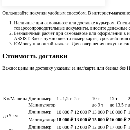
Оплачивайте покупки удобным способом. В интернет-магазине 
Наличные при самовывозе или доставке курьером. Специа
товаросопроводительные документы, вносите денежные ср
Безналичный расчет при самовывозе или оформлении в инт
ASSIST. Здесь нужно ввести номер карты, срок действия 
ЮMoney при онлайн-заказе. Для совершения покупки сист
Стоимость доставки
Важно: цены на доставку указаны за нал/карта или безнал без
Км/Машина
Длинномер
1 - 1,5 т
5 т
10 т
15 т
Манипулятор
до 9 т
до 13,5 т
д
Длинномер
10 000 ₽
12 000 ₽
13 000 ₽
16 000 ₽
до 5 км
Манипулятор
18 000 ₽
13 000 ₽
15 000 ₽
16 000 ₽
Длинномер
10 000 ₽
12 000 ₽
12 000 ₽
17 000 ₽