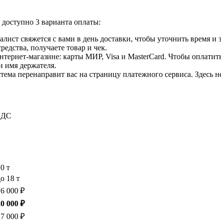
доступно 3 варианта оплаты:
лист свяжется с вами в день доставки, чтобы уточнить время и
едства, получаете товар и чек.
ернет-магазине: карты МИР, Visa и MasterCard. Чтобы оплатить
и имя держателя.
ема перенаправит вас на страницу платежного сервиса. Здесь 
 НДС
20 т
о 18 т
16 000 ₽
20 000 ₽
17 000 ₽