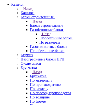
Каталог
Назад
Каталог
Блоки строительные
Назад
Блоки строительные
Газобетонные блоки
Назад
Газобетонные блоки
По размерам
Газосиликатные блоки
Пенобетонные блоки
Кирпич
Пазогребневые блоки ПГП
Сухие смеси
Брусчатка
Назад
Брусчатка
По материалу
По производителю
По размеру
По способу производства
По толщине
По форме