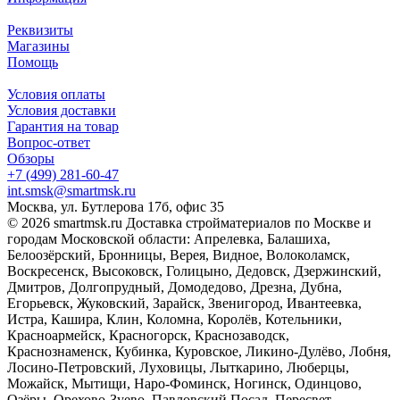
Реквизиты
Магазины
Помощь
Условия оплаты
Условия доставки
Гарантия на товар
Вопрос-ответ
Обзоры
+7 (499) 281-60-47
int.smsk@smartmsk.ru
Москва, ул. Бутлерова 17б, офис 35
© 2026 smartmsk.ru Доставка стройматериалов по Москве и
городам Московской области: Апрелевка, Балашиха,
Белоозёрский, Бронницы, Верея, Видное, Волоколамск,
Воскресенск, Высоковск, Голицыно, Дедовск, Дзержинский,
Дмитров, Долгопрудный, Домодедово, Дрезна, Дубна,
Егорьевск, Жуковский, Зарайск, Звенигород, Ивантеевка,
Истра, Кашира, Клин, Коломна, Королёв, Котельники,
Красноармейск, Красногорск, Краснозаводск,
Краснознаменск, Кубинка, Куровское, Ликино-Дулёво, Лобня,
Лосино-Петровский, Луховицы, Лыткарино, Люберцы,
Можайск, Мытищи, Наро-Фоминск, Ногинск, Одинцово,
Озёры, Орехово-Зуево, Павловский Посад, Пересвет,