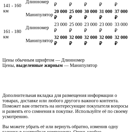
Длинномер
₽
₽
₽
₽
₽
141 - 160
км
20 000
25 000
30 000
31 000
37 000
Манипулятор
₽
₽
₽
₽
₽
23 000
25 000
23 000
23 000
33 000
Длинномер
₽
₽
₽
₽
₽
161 - 180
км
32 000
32 000
32 000
32 000
32 000
Манипулятор
₽
₽
₽
₽
₽
Цены обычным шрифтом — Длинномер
Цены,
выделенные жирным
— Манипулятор
Дополнительная вкладка для размещения информации о
товарах, доставке или любого другого важного контента.
Поможет вам ответить на интересующие покупателя вопросы
и развеять его сомнения в покупке. Используйте её по своему
усмотрению.
Вы можете убрать её или вернуть обратно, изменив одну
галочку в настройках компонента. Очень удобно.