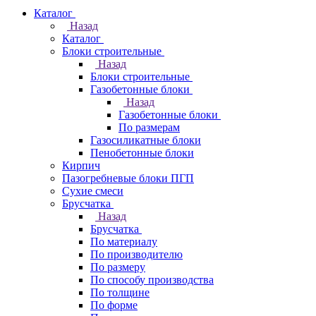
Каталог
Назад
Каталог
Блоки строительные
Назад
Блоки строительные
Газобетонные блоки
Назад
Газобетонные блоки
По размерам
Газосиликатные блоки
Пенобетонные блоки
Кирпич
Пазогребневые блоки ПГП
Сухие смеси
Брусчатка
Назад
Брусчатка
По материалу
По производителю
По размеру
По способу производства
По толщине
По форме