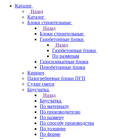
Каталог
Назад
Каталог
Блоки строительные
Назад
Блоки строительные
Газобетонные блоки
Назад
Газобетонные блоки
По размерам
Газосиликатные блоки
Пенобетонные блоки
Кирпич
Пазогребневые блоки ПГП
Сухие смеси
Брусчатка
Назад
Брусчатка
По материалу
По производителю
По размеру
По способу производства
По толщине
По форме