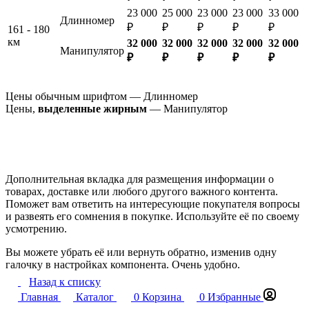
23 000
25 000
23 000
23 000
33 000
Длинномер
₽
₽
₽
₽
₽
161 - 180
км
32 000
32 000
32 000
32 000
32 000
Манипулятор
₽
₽
₽
₽
₽
Цены обычным шрифтом — Длинномер
Цены,
выделенные жирным
— Манипулятор
Дополнительная вкладка для размещения информации о
товарах, доставке или любого другого важного контента.
Поможет вам ответить на интересующие покупателя вопросы
и развеять его сомнения в покупке. Используйте её по своему
усмотрению.
Вы можете убрать её или вернуть обратно, изменив одну
галочку в настройках компонента. Очень удобно.
Назад к списку
Главная
Каталог
0
Корзина
0
Избранные