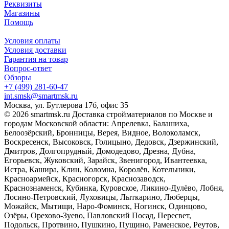
Реквизиты
Магазины
Помощь
Условия оплаты
Условия доставки
Гарантия на товар
Вопрос-ответ
Обзоры
+7 (499) 281-60-47
int.smsk@smartmsk.ru
Москва, ул. Бутлерова 17б, офис 35
© 2026 smartmsk.ru Доставка стройматериалов по Москве и
городам Московской области: Апрелевка, Балашиха,
Белоозёрский, Бронницы, Верея, Видное, Волоколамск,
Воскресенск, Высоковск, Голицыно, Дедовск, Дзержинский,
Дмитров, Долгопрудный, Домодедово, Дрезна, Дубна,
Егорьевск, Жуковский, Зарайск, Звенигород, Ивантеевка,
Истра, Кашира, Клин, Коломна, Королёв, Котельники,
Красноармейск, Красногорск, Краснозаводск,
Краснознаменск, Кубинка, Куровское, Ликино-Дулёво, Лобня,
Лосино-Петровский, Луховицы, Лыткарино, Люберцы,
Можайск, Мытищи, Наро-Фоминск, Ногинск, Одинцово,
Озёры, Орехово-Зуево, Павловский Посад, Пересвет,
Подольск, Протвино, Пушкино, Пущино, Раменское, Реутов,