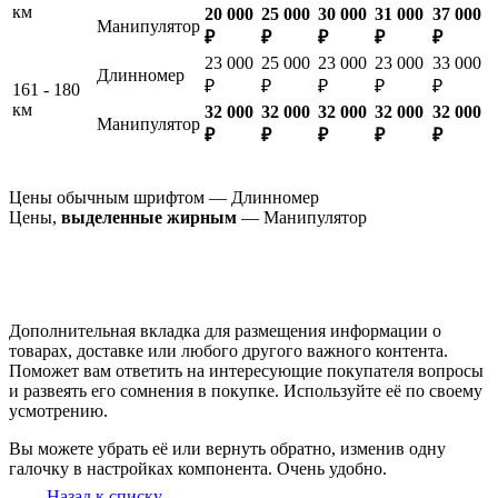
км
20 000
25 000
30 000
31 000
37 000
Манипулятор
₽
₽
₽
₽
₽
23 000
25 000
23 000
23 000
33 000
Длинномер
₽
₽
₽
₽
₽
161 - 180
км
32 000
32 000
32 000
32 000
32 000
Манипулятор
₽
₽
₽
₽
₽
Цены обычным шрифтом — Длинномер
Цены,
выделенные жирным
— Манипулятор
Дополнительная вкладка для размещения информации о
товарах, доставке или любого другого важного контента.
Поможет вам ответить на интересующие покупателя вопросы
и развеять его сомнения в покупке. Используйте её по своему
усмотрению.
Вы можете убрать её или вернуть обратно, изменив одну
галочку в настройках компонента. Очень удобно.
Назад к списку