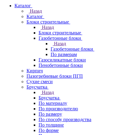
Каталог
Назад
Каталог
Блоки строительные
Назад
Блоки строительные
Газобетонные блоки
Назад
Газобетонные блоки
По размерам
Газосиликатные блоки
Пенобетонные блоки
Кирпич
Пазогребневые блоки ПГП
Сухие смеси
Брусчатка
Назад
Брусчатка
По материалу
По производителю
По размеру
По способу производства
По толщине
По форме