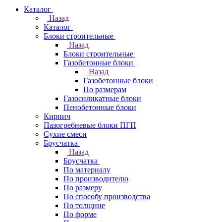
Каталог
Назад
Каталог
Блоки строительные
Назад
Блоки строительные
Газобетонные блоки
Назад
Газобетонные блоки
По размерам
Газосиликатные блоки
Пенобетонные блоки
Кирпич
Пазогребневые блоки ПГП
Сухие смеси
Брусчатка
Назад
Брусчатка
По материалу
По производителю
По размеру
По способу производства
По толщине
По форме