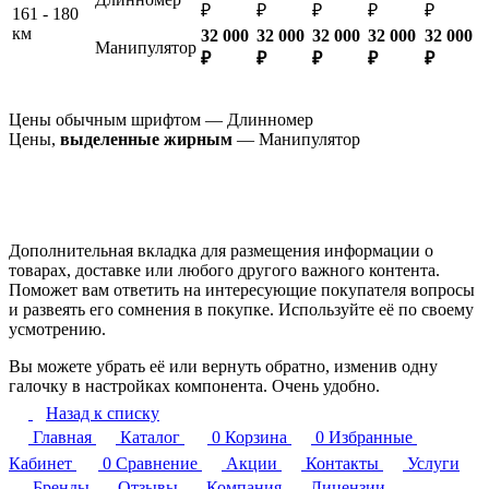
₽
₽
₽
₽
₽
161 - 180
км
32 000
32 000
32 000
32 000
32 000
Манипулятор
₽
₽
₽
₽
₽
Цены обычным шрифтом — Длинномер
Цены,
выделенные жирным
— Манипулятор
Дополнительная вкладка для размещения информации о
товарах, доставке или любого другого важного контента.
Поможет вам ответить на интересующие покупателя вопросы
и развеять его сомнения в покупке. Используйте её по своему
усмотрению.
Вы можете убрать её или вернуть обратно, изменив одну
галочку в настройках компонента. Очень удобно.
Назад к списку
Главная
Каталог
0
Корзина
0
Избранные
Кабинет
0
Сравнение
Акции
Контакты
Услуги
Бренды
Отзывы
Компания
Лицензии