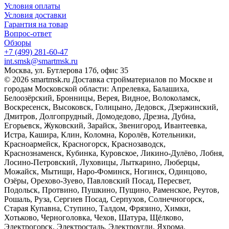
Условия оплаты
Условия доставки
Гарантия на товар
Вопрос-ответ
Обзоры
+7 (499) 281-60-47
int.smsk@smartmsk.ru
Москва, ул. Бутлерова 17б, офис 35
© 2026 smartmsk.ru Доставка стройматериалов по Москве и
городам Московской области: Апрелевка, Балашиха,
Белоозёрский, Бронницы, Верея, Видное, Волоколамск,
Воскресенск, Высоковск, Голицыно, Дедовск, Дзержинский,
Дмитров, Долгопрудный, Домодедово, Дрезна, Дубна,
Егорьевск, Жуковский, Зарайск, Звенигород, Ивантеевка,
Истра, Кашира, Клин, Коломна, Королёв, Котельники,
Красноармейск, Красногорск, Краснозаводск,
Краснознаменск, Кубинка, Куровское, Ликино-Дулёво, Лобня,
Лосино-Петровский, Луховицы, Лыткарино, Люберцы,
Можайск, Мытищи, Наро-Фоминск, Ногинск, Одинцово,
Озёры, Орехово-Зуево, Павловский Посад, Пересвет,
Подольск, Протвино, Пушкино, Пущино, Раменское, Реутов,
Рошаль, Руза, Сергиев Посад, Серпухов, Солнечногорск,
Старая Купавна, Ступино, Талдом, Фрязино, Химки,
Хотьково, Черноголовка, Чехов, Шатура, Щёлково,
Электрогорск, Электросталь, Электроугли, Яхрома.