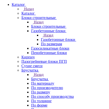
Каталог
Назад
Каталог
Блоки строительные
Назад
Блоки строительные
Газобетонные блоки
Назад
Газобетонные блоки
По размерам
Газосиликатные блоки
Пенобетонные блоки
Кирпич
Пазогребневые блоки ПГП
Сухие смеси
Брусчатка
Назад
Брусчатка
По материалу
По производителю
По размеру
По способу производства
По толщине
По форме